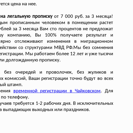
тся цена на нее.
 на легальную прописку
от 7 000 руб. за 3 месяца!
аждым прописанным человеком в помещении растет
рублей за 3 месяца Вам сто процентов не предложат
шу компанию, Вы 100% получаете результат и
лярно отслеживают изменения в миграционном
действии со структурами МВД РФ.Мы без сомнения
егистрации. Мы работаем более 12 лет и уже тысячи
ли долгожданную прописку.
, без очередей и проволочек, без жуликов и
х комиссий, Ваши регистрации точно будут во всех
ный штамп.
мления
временной регистрации в Чайковском
. Для
 по телефону.
чаев требуется 1-2 рабочих дня. В исключительных
-за выпадающих выходных или праздников.