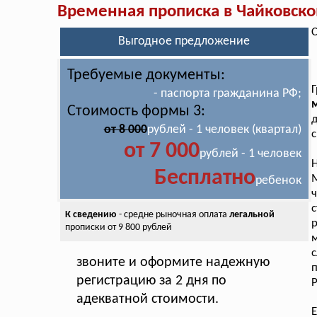
Временная прописка в Чайковск
С
Выгодное предложение
Требуемые документы:
Г
- паспорта гражданина РФ;
м
Стоимость формы 3:
д
от 8 000
рублей - 1 человек (квартал)
с
от 7 000
рублей - 1 человек
Н
Бесплатно
М
ребенок
ч
с
К сведению
- средне рыночная оплата
легальной
прописки от 9 800 рублей
с
звоните и оформите надежную
п
регистрацию за 2 дня по
Р
адекватной стоимости.
Е