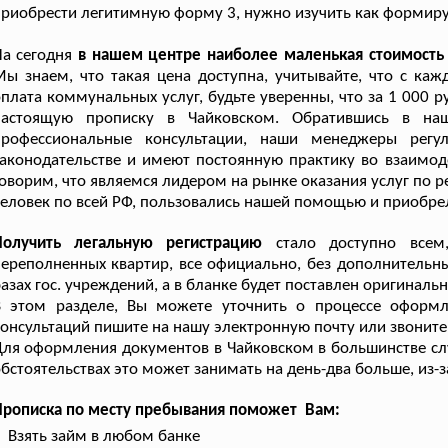
риобрести легитимную форму 3, нужно изучить как формируе
а сегодня
в нашем центре наиболее маленькая стоимость
ы знаем, что такая цена доступна, учитывайте, что с к
плата коммунальных услуг, будьте уверенны, что за 1 000 
настоящую прописку в Чайковском. Обратившись в на
профессиональные консультации, наши менеджеры регу
аконодательстве и имеют постоянную практику во взаимо
оворим, что являемся лидером на рынке оказания услуг по р
еловек по всей РФ, пользовались нашей помощью и приобре
Получить легальную регистрацию
стало доступно всем
ереполненных квартир, все официально, без дополнительны
азах гос. учреждений, а в бланке будет поставлен оригиналь
В этом разделе, Вы можете уточнить о процессе офор
онсультаций пишите на нашу электронную почту или звоните
ля оформления документов в Чайковском в большинстве слу
бстоятельствах это может занимать на день-два больше, из
Прописка по месту пребывания поможет Вам:
Взять займ в любом банке