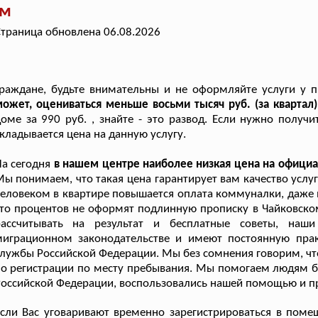
ом
траница обновлена 06.08.2026
раждане, будьте внимательны и не оформляйте услуги у 
ожет, оцениваться меньше восьми тысяч руб. (за квартал
оме за 990 руб. , знайте - это развод. Если нужно получ
кладывается цена на данную услугу.
а сегодня
в нашем центре наиболее низкая цена на офици
ы понимаем, что такая цена гарантирует вам качество услу
еловеком в квартире повышается оплата коммуналки, даже н
то процентов не оформят подлинную прописку в Чайковско
рассчитывать на результат и бесплатные советы, наш
миграционном законодательстве и имеют постоянную прак
лужбы Российской Федерации. Мы без сомнения говорим, чт
о регистрации по месту пребывания. Мы помогаем людям бо
оссийской Федерации, воспользовались нашей помощью и п
сли Вас уговаривают временно зарегистрироваться в помещ