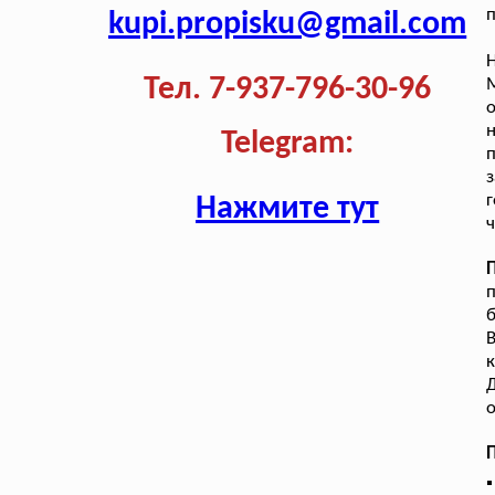
п
kupi.propisku@gmail.com
Н
Тел. 7-937-796-30-96
М
о
Telegram:
з
г
Нажмите тут
ч
п
б
к
Д
о